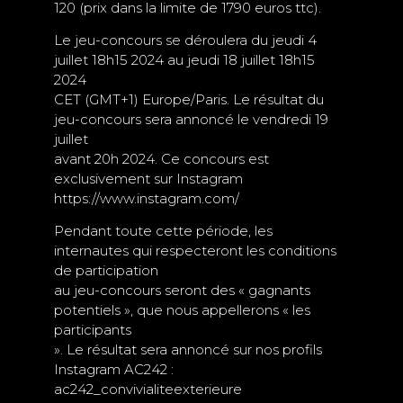
120 (prix dans la limite de 1790 euros ttc).
Le jeu-concours se déroulera du jeudi 4
juillet 18h15 2024 au jeudi 18 juillet 18h15
2024
CET (GMT+1) Europe/Paris. Le résultat du
jeu-concours sera annoncé le vendredi 19
juillet
avant 20h 2024. Ce concours est
exclusivement sur Instagram
https://www.instagram.com/
Pendant toute cette période, les
internautes qui respecteront les conditions
de participation
au jeu-concours seront des « gagnants
potentiels », que nous appellerons « les
participants
». Le résultat sera annoncé sur nos profils
Instagram AC242 :
ac242_convivialiteexterieure