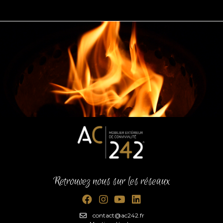
Retrouvez nous sur les réseaux
contact@ac242.fr