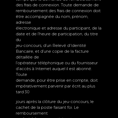
des frais de connexion. Toute demande de
remboursement des frais de connexion doit
être accompagnée du nom, prénom,
adresse
électronique et adresse du participant, de la
date et de l’heure de participation, du titre
du
jeu-concours, d’un Relevé d’Identité
Bancaire, et d’une copie de la facture
détaillée de
l’opérateur téléphonique ou du fournisseur
d’accès à Internet auquel il est abonné.
Toute
demande, pour être prise en compte, doit
impérativement parvenir par écrit au plus
tard 30
jours après la clôture du jeu-concours, le
cachet de la poste faisant foi. Le
remboursement