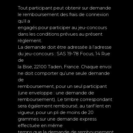
Tout participant peut obtenir sur demande
le remboursement des frais de connexion
qu’il a
engagés pour participer au jeu-concours
dans les conditions prévues au présent
règlement.
La demande doit être adressée à l’adresse
du jeu-concours : SAS 19-78 Focus, 14 Rue
de
la Bise, 22100 Taden, France. Chaque envoi
ne doit comporter qu’une seule demande
de
remboursement, pour un seul participant
(une enveloppe : une demande de
remboursement). Le timbre correspondant
sera également remboursé, au tarif lent en
vigueur, pour un pli de moins de 20
grammes sur une demande express
effectuée en même
temps que la demande de remboursement