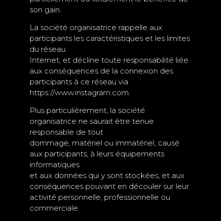
son gain.
La société organisatrice rappelle aux
participants les caractéristiques et les limites
du réseau
Internet, et décline toute responsabilité liée
aux conséquences de la connexion des
participants à ce réseau via
https://www.instagram.com.
Plus particulièrement, la société
organisatrice ne saurait être tenue
responsable de tout
dommage, matériel ou immatériel, causé
aux participants, à leurs équipements
informatiques
et aux données qui y sont stockées, et aux
conséquences pouvant en découler sur leur
activité personnelle, professionnelle ou
commerciale.