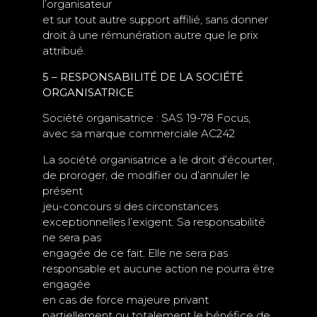
l’organisateur
et sur tout autre support affilié, sans donner
droit à une rémunération autre que le prix
attribué.
5 – RESPONSABILITÉ DE LA SOCIÉTÉ
ORGANISATRICE
Société organisatrice : SAS 19-78 Focus,
avec sa marque commerciale AC242
La société organisatrice a le droit d’écourter,
de proroger, de modifier ou d’annuler le
présent
jeu-concours si des circonstances
exceptionnelles l’exigent. Sa responsabilité
ne sera pas
engagée de ce fait. Elle ne sera pas
responsable et aucune action ne pourra être
engagée
en cas de force majeure privant
partiellement ou totalement le bénéfice de