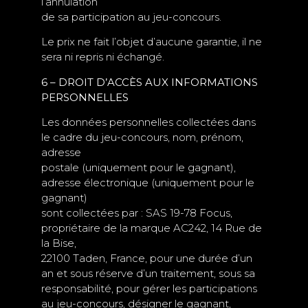
l’annulation
de sa participation au jeu-concours.
Le prix ne fait l’objet d’aucune garantie, il ne
sera ni repris ni échangé.
6 – DROIT D’ACCÈS AUX INFORMATIONS
PERSONNELLES
Les données personnelles collectées dans
le cadre du jeu-concours, nom, prénom,
adresse
postale (uniquement pour le gagnant),
adresse électronique (uniquement pour le
gagnant)
sont collectées par : SAS 19-78 Focus,
propriétaire de la marque AC242, 14 Rue de
la Bise,
22100 Taden, France, pour une durée d’un
an et sous réserve d’un traitement, sous sa
responsabilité, pour gérer les participations
au jeu-concours, désigner le gagnant,