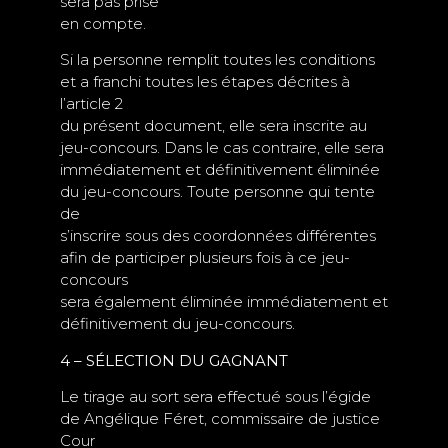
sera pas prise
en compte.
Si la personne remplit toutes les conditions
et a franchi toutes les étapes décrites à
l’article 2
du présent document, elle sera inscrite au
jeu-concours. Dans le cas contraire, elle sera
immédiatement et définitivement éliminée
du jeu-concours. Toute personne qui tente
de
s’inscrire sous des coordonnées différentes
afin de participer plusieurs fois à ce jeu-
concours
sera également éliminée immédiatement et
définitivement du jeu-concours.
4 – SÉLECTION DU GAGNANT
Le tirage au sort sera effectué sous l’égide
de Angélique Féret, commissaire de justice
Cour