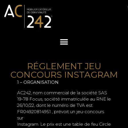
RÉGLEMENT JEU
CONCOURS INSTAGRAM
1 – ORGANISATION
AC242, nom commercial de la société SAS
19-78 Focus, société immatriculée au RNE le
26/10/22, dont le numéro de TVA est
FR04920814951 , prévoit un jeu-concours
sur
Instagram. Le prix est une table de feu Circle