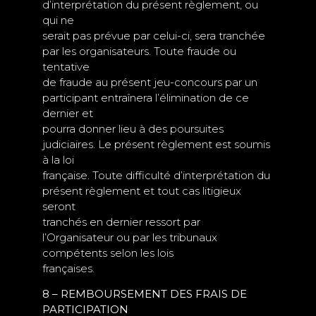
d’interprétation du présent règlement, ou
qui ne
serait pas prévue par celui-ci, sera tranchée
par les organisateurs. Toute fraude ou
tentative
de fraude au présent jeu-concours par un
participant entraînera l’élimination de ce
dernier et
pourra donner lieu à des poursuites
judiciaires. Le présent règlement est soumis
à la loi
française. Toute difficulté d’interprétation du
présent règlement et tout cas litigieux
seront
tranchés en dernier ressort par
l’Organisateur ou par les tribunaux
compétents selon les lois
françaises.
8 – REMBOURSEMENT DES FRAIS DE
PARTICIPATION