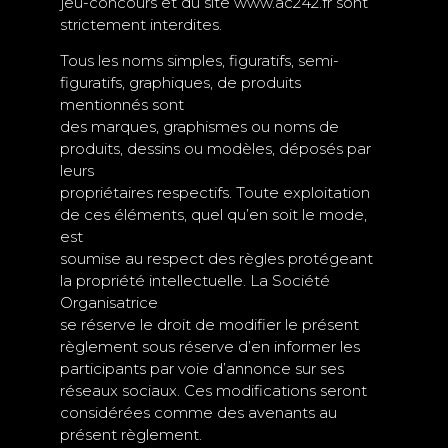
jeu-concours et du site www.ac242.fr sont
strictement interdites.
Tous les noms simples, figuratifs, semi-
figuratifs, graphiques, de produits
mentionnés sont
des marques, graphismes ou noms de
produits, dessins ou modèles, déposés par
leurs
propriétaires respectifs. Toute exploitation
de ces éléments, quel qu’en soit le mode,
est
soumise au respect des règles protégeant
la propriété intellectuelle. La Société
Organisatrice
se réserve le droit de modifier le présent
règlement sous réserve d’en informer les
participants par voie d’annonce sur ses
réseaux sociaux. Ces modifications seront
considérées comme des avenants au
présent règlement.